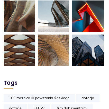
Tags
100 rocznica III powstania śląskiego
dotacja
dotacje
FFPW
film dokumentalny