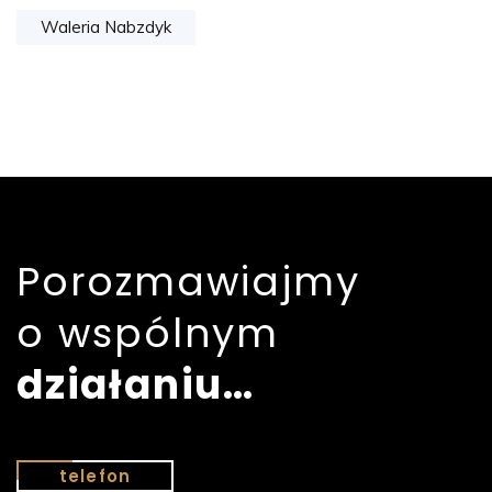
Waleria Nabzdyk
Porozmawiajmy
o wspólnym
działaniu…
telefon