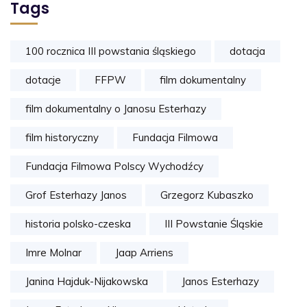
Tags
100 rocznica III powstania śląskiego
dotacja
dotacje
FFPW
film dokumentalny
film dokumentalny o Janosu Esterhazy
film historyczny
Fundacja Filmowa
Fundacja Filmowa Polscy Wychodźcy
Grof Esterhazy Janos
Grzegorz Kubaszko
historia polsko-czeska
III Powstanie Śląskie
Imre Molnar
Jaap Arriens
Janina Hajduk-Nijakowska
Janos Esterhazy