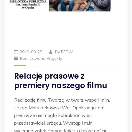
2019-09-28
By
FFPW
Realizowane Projekty
Relacje prasowe z
premiery naszego filmu
Realizację filmu Twarzą w twarz wsparł m.in.
Urząd Marszałkowski Woj. Opolskiego, na
premierze nie mogło zabraknąć więc
przedstawicieli urzędu. Wystąpił m.in.
wicemarszałek Roman Kolek, a także goście