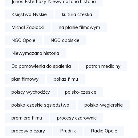
Janos Esterhazy. Niewymazana historia
Księstwo Nyskie
kultura czeska
Michał Zabłocki
na planie filmowym
NGO Opole
NGO opolskie
Niewymazana historia
Od pomówienia do spalenia
patron medialny
plan filmowy
pokaz filmu
polscy wychodźcy
polsko-czeskie
polsko-czeskie sąsiedztwo
polsko-węgierskie
premiera filmu
procesy czarownic
procesy o czary
Prudnik
Radio Opole