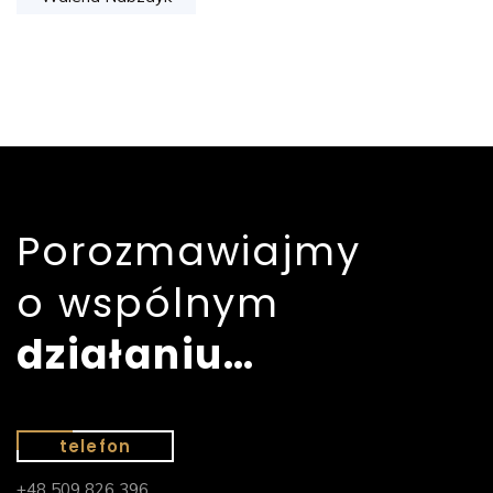
Porozmawiajmy
o wspólnym
działaniu…
telefon
+48 509 826 396