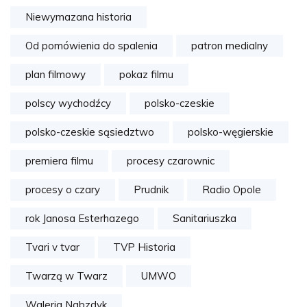
Niewymazana historia
Od pomówienia do spalenia
patron medialny
plan filmowy
pokaz filmu
polscy wychodźcy
polsko-czeskie
polsko-czeskie sąsiedztwo
polsko-węgierskie
premiera filmu
procesy czarownic
procesy o czary
Prudnik
Radio Opole
rok Janosa Esterhazego
Sanitariuszka
Tvari v tvar
TVP Historia
Twarzą w Twarz
UMWO
Waleria Nabzdyk