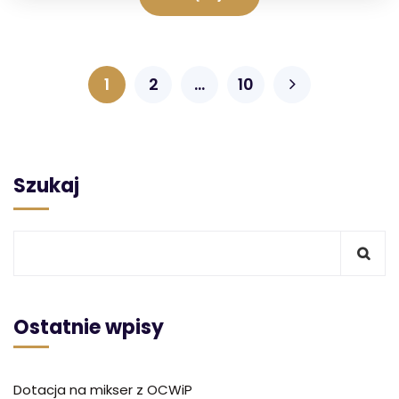
1
2
…
10
Szukaj
Ostatnie wpisy
Dotacja na mikser z OCWiP