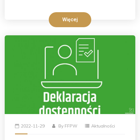
Więcej
2022-11-29
By
FFPW
Aktualności