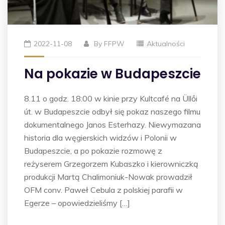
2022-11-08
By
FFPW
Aktualności
Na pokazie w Budapeszcie
8.11 o godz. 18:00 w kinie przy Kultcafé na Üllői
út. w Budapeszcie odbył się pokaz naszego filmu
dokumentalnego Janos Esterhazy. Niewymazana
historia dla węgierskich widzów i Polonii w
Budapeszcie, a po pokazie rozmowę z
reżyserem Grzegorzem Kubaszko i kierowniczką
produkcji Martą Chalimoniuk-Nowak prowadził
OFM conv. Paweł Cebula z polskiej parafii w
Egerze – opowiedzieliśmy […]