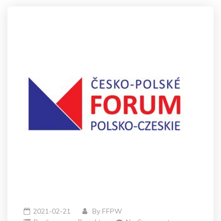
2021-02-21
By
FFPW