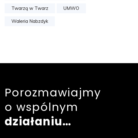
Twarzą w Twarz
UMWO
Waleria Nabzdyk
Porozmawiajmy
o wspólnym
działaniu…