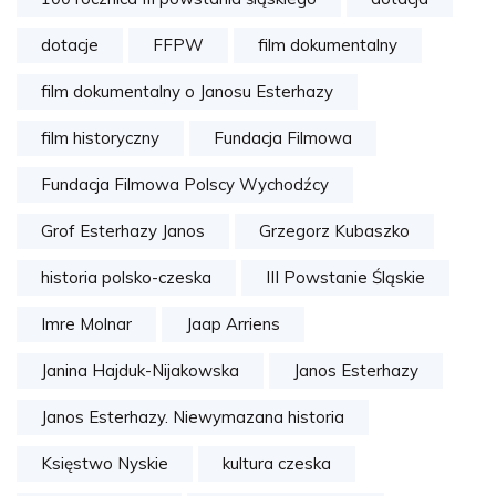
dotacje
FFPW
film dokumentalny
film dokumentalny o Janosu Esterhazy
film historyczny
Fundacja Filmowa
Fundacja Filmowa Polscy Wychodźcy
Grof Esterhazy Janos
Grzegorz Kubaszko
historia polsko-czeska
III Powstanie Śląskie
Imre Molnar
Jaap Arriens
Janina Hajduk-Nijakowska
Janos Esterhazy
Janos Esterhazy. Niewymazana historia
Księstwo Nyskie
kultura czeska