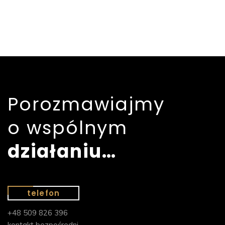
Porozmawiajmy
o wspólnym
działaniu…
telefon
+48 509 826 396
kontakt bezpośredni