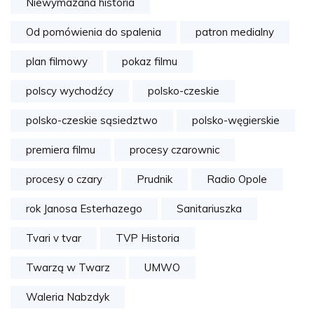
Niewymazana historia
Od pomówienia do spalenia
patron medialny
plan filmowy
pokaz filmu
polscy wychodźcy
polsko-czeskie
polsko-czeskie sąsiedztwo
polsko-węgierskie
premiera filmu
procesy czarownic
procesy o czary
Prudnik
Radio Opole
rok Janosa Esterhazego
Sanitariuszka
Tvari v tvar
TVP Historia
Twarzą w Twarz
UMWO
Waleria Nabzdyk