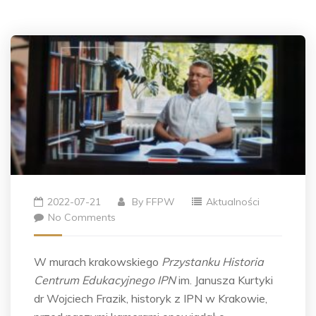
2022-07-21
By
FFPW
Aktualności
No Comments
W murach krakowskiego
Przystanku Historia
Centrum Edukacyjnego IPN
im. Janusza Kurtyki
dr Wojciech Frazik, historyk z IPN w Krakowie,