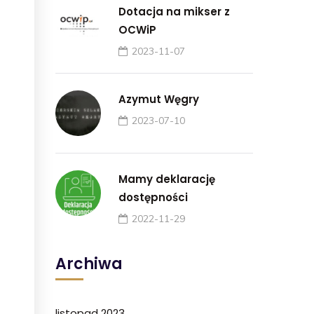
Dotacja na mikser z
OCWiP
2023-11-07
Azymut Węgry
2023-07-10
Mamy deklarację
dostępności
2022-11-29
Archiwa
listopad 2023