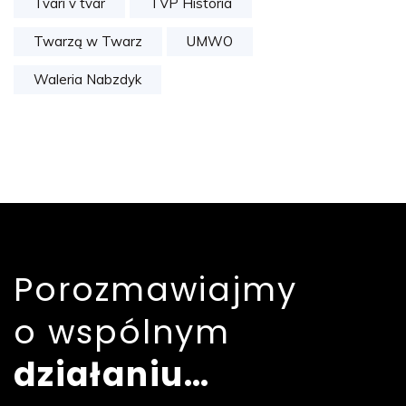
Tvari v tvar
TVP Historia
Twarzą w Twarz
UMWO
Waleria Nabzdyk
Porozmawiajmy
o wspólnym
działaniu…