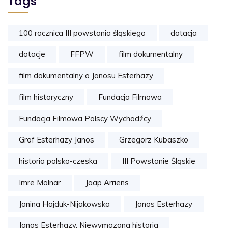
Tags
100 rocznica III powstania śląskiego
dotacja
dotacje
FFPW
film dokumentalny
film dokumentalny o Janosu Esterhazy
film historyczny
Fundacja Filmowa
Fundacja Filmowa Polscy Wychodźcy
Grof Esterhazy Janos
Grzegorz Kubaszko
historia polsko-czeska
III Powstanie Śląskie
Imre Molnar
Jaap Arriens
Janina Hajduk-Nijakowska
Janos Esterhazy
Janos Esterhazy. Niewymazana historia