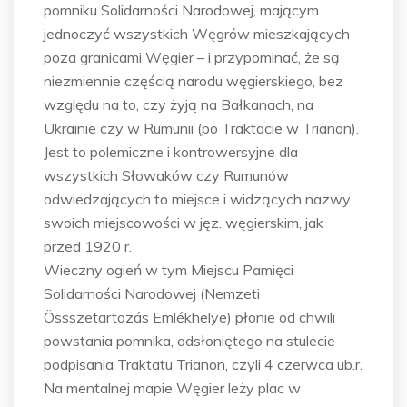
pomniku Solidarności Narodowej, mającym
jednoczyć wszystkich Węgrów mieszkających
poza granicami Węgier – i przypominać, że są
niezmiennie częścią narodu węgierskiego, bez
względu na to, czy żyją na Bałkanach, na
Ukrainie czy w Rumunii (po Traktacie w Trianon).
Jest to polemiczne i kontrowersyjne dla
wszystkich Słowaków czy Rumunów
odwiedzających to miejsce i widzących nazwy
swoich miejscowości w jęz. węgierskim, jak
przed 1920 r.
Wieczny ogień w tym Miejscu Pamięci
Solidarności Narodowej (Nemzeti
Össszetartozás Emlékhelye) płonie od chwili
powstania pomnika, odsłoniętego na stulecie
podpisania Traktatu Trianon, czyli 4 czerwca ub.r.
Na mentalnej mapie Węgier leży plac w