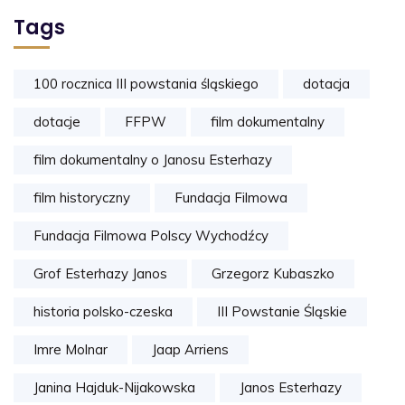
Tags
100 rocznica III powstania śląskiego
dotacja
dotacje
FFPW
film dokumentalny
film dokumentalny o Janosu Esterhazy
film historyczny
Fundacja Filmowa
Fundacja Filmowa Polscy Wychodźcy
Grof Esterhazy Janos
Grzegorz Kubaszko
historia polsko-czeska
III Powstanie Śląskie
Imre Molnar
Jaap Arriens
Janina Hajduk-Nijakowska
Janos Esterhazy