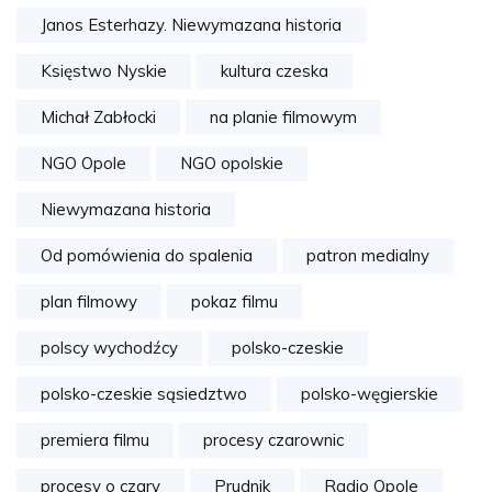
Janos Esterhazy. Niewymazana historia
Księstwo Nyskie
kultura czeska
Michał Zabłocki
na planie filmowym
NGO Opole
NGO opolskie
Niewymazana historia
Od pomówienia do spalenia
patron medialny
plan filmowy
pokaz filmu
polscy wychodźcy
polsko-czeskie
polsko-czeskie sąsiedztwo
polsko-węgierskie
premiera filmu
procesy czarownic
procesy o czary
Prudnik
Radio Opole