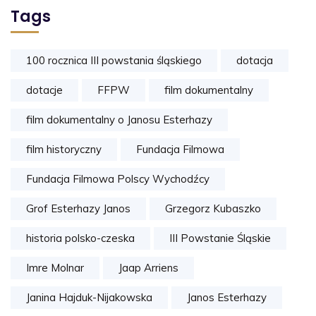
Tags
100 rocznica III powstania śląskiego
dotacja
dotacje
FFPW
film dokumentalny
film dokumentalny o Janosu Esterhazy
film historyczny
Fundacja Filmowa
Fundacja Filmowa Polscy Wychodźcy
Grof Esterhazy Janos
Grzegorz Kubaszko
historia polsko-czeska
III Powstanie Śląskie
Imre Molnar
Jaap Arriens
Janina Hajduk-Nijakowska
Janos Esterhazy